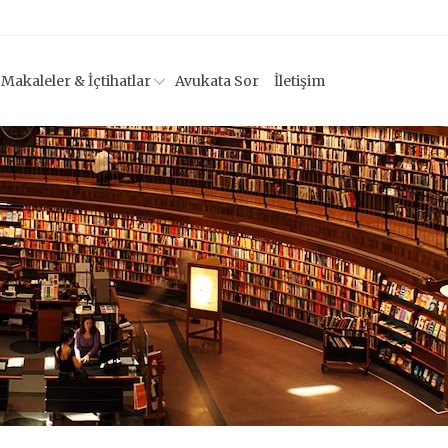
Makaleler & İçtihatlar
Avukata Sor
İletişim