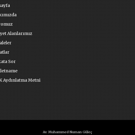
ayfa
kımızda
romuz
iyet Alanlarımız
leler
atlar
ata Sor
letname
 Aydınlatma Metni
Av. Muhammed Numan Güleç