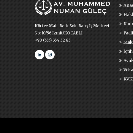
Anas
Hak
Kad
Körfez Mah. Berk Sok. Barış İş Merkezi
Faal
No: 10/56 İzmit/KOCAELİ
+90 (535) 354 32 83
Maka
İçtih
Avuk
Veka
KVKK