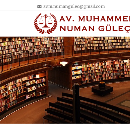
av.m.numangulec@gmail.com