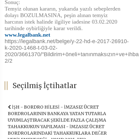
Sonuç:
Temyiz olunan kararın, yukarıda yazılı sebeplerden
dolayı BOZULMASINA, peşin alınan temyiz
harcının istek halinde ilgiliye iadesine 03.02.2020
tarihinde oybirliğiyle karar verildi.
www.legalbank.net
https://legalbank.net/belge/y-22-hd-e-2017-26910-
k-2020-1468-t-03-02-
2020/3661370/"Bildirim+öneli+tanınmaksızın+ve+ih
2/2
Seçilmiş İçtihatlar
İŞH - BORDRO HİLESİ - İMZASIZ ÜCRET
BORDROLARININ BANKAYA YATAN TUTARLA
UYUMLAŞTIRACAK ŞEKİLDE FAZLA ÇALIŞMA
TAHAKKUKUN YAPILMASI - İMZASIZ ÜCRET
BORDROLARINDAKİ TAHAKKUKLARA DEĞER