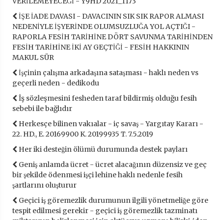
VERİLEMEYECEĞİ - Y9HD 2021_1173
İŞE İADE DAVASI - DAVACININ SIK SIK RAPOR ALMASI
NEDENİYLE İŞYERİNDE OLUMSUZLUĞA YOL AÇTIĞI -
RAPORLA FESİH TARİHİNE DÖRT SAVUNMA TARİHİNDEN
FESİH TARİHİNE İKİ AY GEÇTİĞİ - FESİH HAKKININ
MAKUL SÜR
İşçinin çalışma arkadaşına sataşması - haklı neden vs
geçerli neden - dedikodu
İş sözleşmesini fesheden taraf bildirmiş olduğu fesih
sebebi ile bağlıdır
Herkesçe bilinen vakıalar - iç savaş - Yargıtay Kararı -
22. HD., E. 20169900 K. 20199935 T. 7.5.2019
Her iki desteğin ölümü durumunda destek payları
Geniş anlamda ücret - ücret alacağının düzensiz ve geç
bir şekilde ödenmesi işçi lehine haklı nedenle fesih
şartlarını oluşturur
Geçici iş göremezlik durumunun ilgili yönetmeliğe göre
tespit edilmesi gerekir - geçici iş göremezlik tazminatı