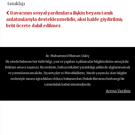
tanıklığı
Davacının sosyal yardımlara ilişkin beyanı tanık
anlatımlarıyla desteklenmelidir, aksi halde giydirilmiş
brüt ücrete dahil edilmez
Av. Muhammed Numan Güleç
Bu sitede bulunan her türlü bilgi, yazı ve yapılan açıklamalar bilgilendirme amaçlıdır.
Reklam amacı taşımaz. Bu nedenle, haksız rekabet yaratıldığı şeklinde algılanmamalı
ve yorumlanmamalıdır. Ziyaretçiler ve Müvekkillerin, Sitede yayımda olan bilgiler
nedeniyle zarara uğradıkları iddiası bakımından Hukuk Büromuz herhangi bir
sorumluluk kabul etmemektedir.
Arena Yazılım