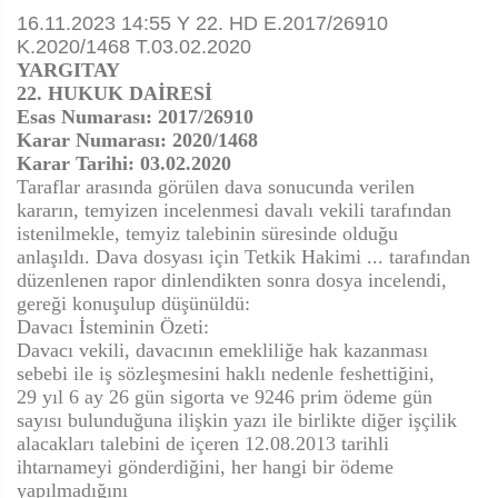
16.11.2023 14:55 Y 22. HD E.2017/26910
K.2020/1468 T.03.02.2020
YARGITAY
22. HUKUK DAİRESİ
Esas Numarası: 2017/26910
Karar Numarası: 2020/1468
Karar Tarihi: 03.02.2020
Taraflar arasında görülen dava sonucunda verilen
kararın, temyizen incelenmesi davalı vekili tarafından
istenilmekle, temyiz talebinin süresinde olduğu
anlaşıldı. Dava dosyası için Tetkik Hakimi ... tarafından
düzenlenen rapor dinlendikten sonra dosya incelendi,
gereği konuşulup düşünüldü:
Davacı İsteminin Özeti:
Davacı vekili, davacının emekliliğe hak kazanması
sebebi ile iş sözleşmesini haklı nedenle feshettiğini,
29 yıl 6 ay 26 gün sigorta ve 9246 prim ödeme gün
sayısı bulunduğuna ilişkin yazı ile birlikte diğer işçilik
alacakları talebini de içeren 12.08.2013 tarihli
ihtarnameyi gönderdiğini, her hangi bir ödeme
yapılmadığını