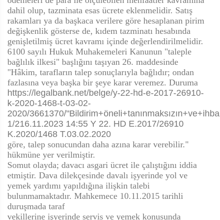
ödemeleri de para ile ölçülebilen menfaatler kavramına
dahil olup, tazminata esas ücrete eklenmelidir. Satış
rakamları ya da başkaca verilere göre hesaplanan pirim
değişkenlik gösterse de, kıdem tazminatı hesabında
genişletilmiş ücret kavramı içinde değerlendirilmelidir.
6100 sayılı Hukuk Muhakemeleri Kanunun "taleple
bağlılık ilkesi" başlığını taşıyan 26. maddesinde
"Hâkim, tarafların talep sonuçlarıyla bağlıdır; ondan
fazlasına veya başka bir şeye karar veremez. Duruma
https://legalbank.net/belge/y-22-hd-e-2017-26910-
k-2020-1468-t-03-02-
2020/3661370/"Bildirim+öneli+tanınmaksızın+ve+ih
1/216.11.2023 14:55 Y 22. HD E.2017/26910
K.2020/1468 T.03.02.2020
göre, talep sonucundan daha azına karar verebilir."
hükmüne yer verilmiştir.
Somut olayda; davacı asgari ücret ile çalıştığını iddia
etmiştir. Dava dilekçesinde davalı işyerinde yol ve
yemek yardımı yapıldığına ilişkin talebi
bulunmamaktadır. Mahkemece 10.11.2015 tarihli
duruşmada taraf
vekillerine işyerinde servis ve yemek konusunda