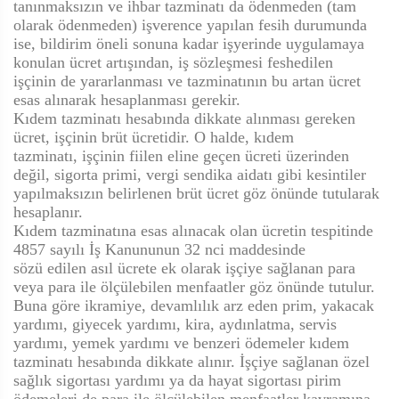
tanınmaksızın ve ihbar tazminatı da ödenmeden (tam
olarak ödenmeden) işverence yapılan fesih durumunda
ise, bildirim öneli sonuna kadar işyerinde uygulamaya
konulan ücret artışından, iş sözleşmesi feshedilen
işçinin de yararlanması ve tazminatının bu artan ücret
esas alınarak hesaplanması gerekir.
Kıdem tazminatı hesabında dikkate alınması gereken
ücret, işçinin brüt ücretidir. O halde, kıdem
tazminatı, işçinin fiilen eline geçen ücreti üzerinden
değil, sigorta primi, vergi sendika aidatı gibi kesintiler
yapılmaksızın belirlenen brüt ücret göz önünde tutularak
hesaplanır.
Kıdem tazminatına esas alınacak olan ücretin tespitinde
4857 sayılı İş Kanununun 32 nci maddesinde
sözü edilen asıl ücrete ek olarak işçiye sağlanan para
veya para ile ölçülebilen menfaatler göz önünde tutulur.
Buna göre ikramiye, devamlılık arz eden prim, yakacak
yardımı, giyecek yardımı, kira, aydınlatma, servis
yardımı, yemek yardımı ve benzeri ödemeler kıdem
tazminatı hesabında dikkate alınır. İşçiye sağlanan özel
sağlık sigortası yardımı ya da hayat sigortası pirim