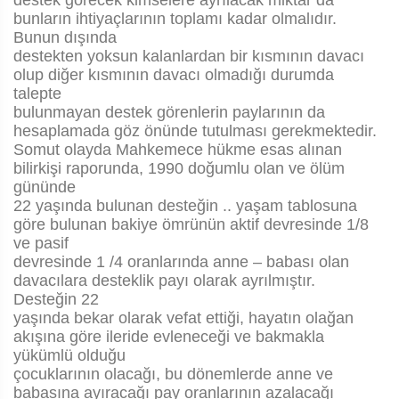
destek görecek kimselere ayrılacak miktar da
bunların ihtiyaçlarının toplamı kadar olmalıdır.
Bunun dışında
destekten yoksun kalanlardan bir kısmının davacı
olup diğer kısmının davacı olmadığı durumda
talepte
bulunmayan destek görenlerin paylarının da
hesaplamada göz önünde tutulması gerekmektedir.
Somut olayda Mahkemece hükme esas alınan
bilirkişi raporunda, 1990 doğumlu olan ve ölüm
gününde
22 yaşında bulunan desteğin .. yaşam tablosuna
göre bulunan bakiye ömrünün aktif devresinde 1/8
ve pasif
devresinde 1 /4 oranlarında anne – babası olan
davacılara desteklik payı olarak ayrılmıştır.
Desteğin 22
yaşında bekar olarak vefat ettiği, hayatın olağan
akışına göre ileride evleneceği ve bakmakla
yükümlü olduğu
çocuklarının olacağı, bu dönemlerde anne ve
babasına ayıracağı pay oranlarının azalacağı