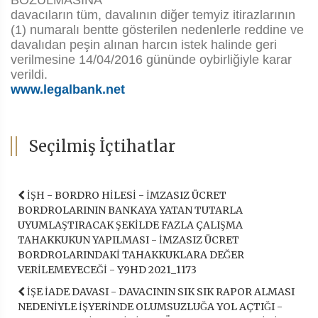
BOZULMASINA
davacıların tüm, davalının diğer temyiz itirazlarının
(1) numaralı bentte gösterilen nedenlerle reddine ve
davalıdan peşin alınan harcın istek halinde geri
verilmesine 14/04/2016 gününde oybirliğiyle karar
verildi.
www.legalbank.net
Seçilmiş İçtihatlar
İŞH - BORDRO HİLESİ - İMZASIZ ÜCRET
BORDROLARININ BANKAYA YATAN TUTARLA
UYUMLAŞTIRACAK ŞEKİLDE FAZLA ÇALIŞMA
TAHAKKUKUN YAPILMASI - İMZASIZ ÜCRET
BORDROLARINDAKİ TAHAKKUKLARA DEĞER
VERİLEMEYECEĞİ - Y9HD 2021_1173
İŞE İADE DAVASI - DAVACININ SIK SIK RAPOR ALMASI
NEDENİYLE İŞYERİNDE OLUMSUZLUĞA YOL AÇTIĞI -