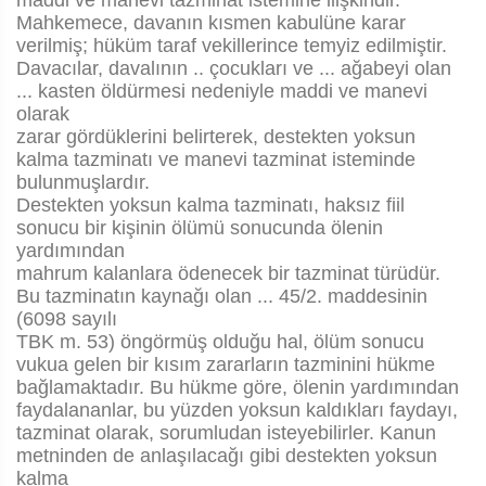
maddi ve manevi tazminat istemine ilişkindir.
Mahkemece, davanın kısmen kabulüne karar
verilmiş; hüküm taraf vekillerince temyiz edilmiştir.
Davacılar, davalının .. çocukları ve ... ağabeyi olan
... kasten öldürmesi nedeniyle maddi ve manevi
olarak
zarar gördüklerini belirterek, destekten yoksun
kalma tazminatı ve manevi tazminat isteminde
bulunmuşlardır.
Destekten yoksun kalma tazminatı, haksız fiil
sonucu bir kişinin ölümü sonucunda ölenin
yardımından
mahrum kalanlara ödenecek bir tazminat türüdür.
Bu tazminatın kaynağı olan ... 45/2. maddesinin
(6098 sayılı
TBK m. 53) öngörmüş olduğu hal, ölüm sonucu
vukua gelen bir kısım zararların tazminini hükme
bağlamaktadır. Bu hükme göre, ölenin yardımından
faydalananlar, bu yüzden yoksun kaldıkları faydayı,
tazminat olarak, sorumludan isteyebilirler. Kanun
metninden de anlaşılacağı gibi destekten yoksun
kalma