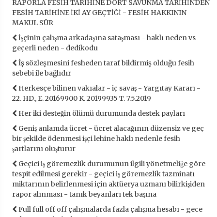
RAPORLA FESİH TARİHİNE DÖRT SAVUNMA TARİHİNDEN
FESİH TARİHİNE İKİ AY GEÇTİĞİ - FESİH HAKKININ
MAKUL SÜR
İşçinin çalışma arkadaşına sataşması - haklı neden vs
geçerli neden - dedikodu
İş sözleşmesini fesheden taraf bildirmiş olduğu fesih
sebebi ile bağlıdır
Herkesçe bilinen vakıalar - iç savaş - Yargıtay Kararı -
22. HD., E. 20169900 K. 20199935 T. 7.5.2019
Her iki desteğin ölümü durumunda destek payları
Geniş anlamda ücret - ücret alacağının düzensiz ve geç
bir şekilde ödenmesi işçi lehine haklı nedenle fesih
şartlarını oluşturur
Geçici iş göremezlik durumunun ilgili yönetmeliğe göre
tespit edilmesi gerekir - geçici iş göremezlik tazminatı
miktarının belirlenmesi için aktüerya uzmanı bilirkişiden
rapor alınması - tanık beyanları tek başına
Full full off off çalışmalarda fazla çalışma hesabı - gece