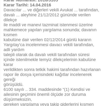
Karar Numarası: 2016/5105
Karar Tarihi: 14.04.2016
Davacılar ... ve diğerleri vekili Avukat ... tarafından,
davalı ... aleyhine 21/12/2012 gününde verilen
dilekçe
ile maddi ve manevi tazminat istenmesi üzerine
mahkemece yapılan yargılama sonunda; davanın
kısmen
kabulüne dair verilen 02/12/2014 günlü kararın
Yargıtay’ca incelenmesi davacı vekili tarafından,
adli yardım
talepli olarak da davalı vekili tarafından süresi
içinde istenilmekle temyiz dilekçelerinin kabulüne
karar
verildikten sonra tetkik hakimi tarafından hazırlanan
rapor ile dosya içerisindeki kağıtlar incelenerek
gereği
görüşüldü.
6100 sayılı .. 334. maddesinde “(1) Kendisi ve
ailesinin geçimini önemli ölçüde zor duruma
düşürmeksizin,
gereken yargılama veya takip giderlerini kısmen